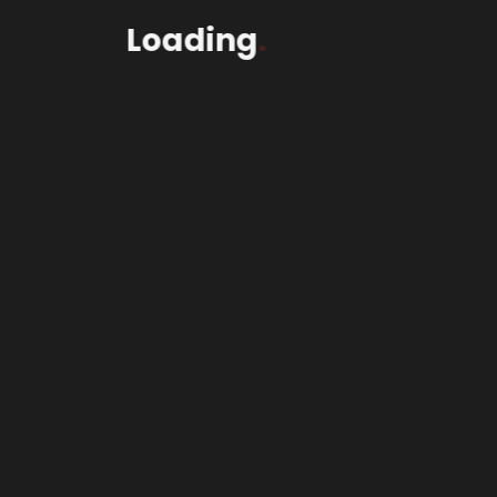
Loading
.
tion=”fadeIn”]